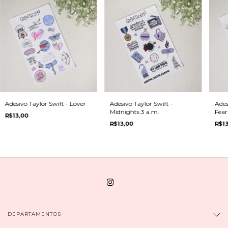
Adesivo Taylor Swift - Lover
Adesivo Taylor Swift -
Ades
Midnights 3 a.m.
Fear
R$13,00
R$13,00
R$13
DEPARTAMENTOS